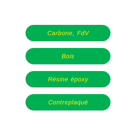
Carbone, FdV
Bois
Résine époxy
Contreplaqué