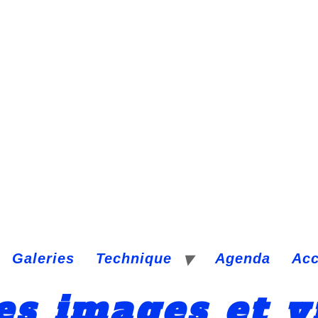
Galeries
Technique
Agenda
Ac
es images et v